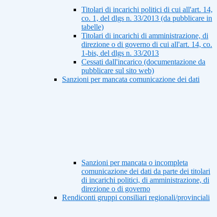
Titolari di incarichi politici di cui all'art. 14,
co. 1, del dlgs n. 33/2013 (da pubblicare in
tabelle)
Titolari di incarichi di amministrazione, di
direzione o di governo di cui all'art. 14, co.
1-bis, del dlgs n. 33/2013
Cessati dall'incarico (documentazione da
pubblicare sul sito web)
Sanzioni per mancata comunicazione dei dati
Sanzioni per mancata o incompleta
comunicazione dei dati da parte dei titolari
di incarichi politici, di amministrazione, di
direzione o di governo
Rendiconti gruppi consiliari regionali/provinciali