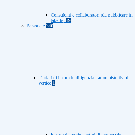
Consulenti e collaboratori (da pubblicare in
tabelle)
49
Personale
340
Titolari di incarichi dirigenziali amministrativi di
vertice
1
Incarichi amministrativi di vertice (da