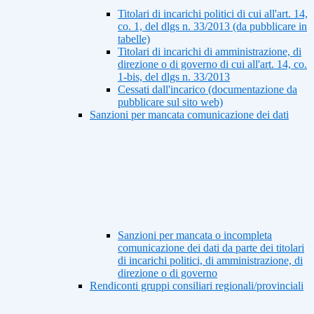
Titolari di incarichi politici di cui all'art. 14,
co. 1, del dlgs n. 33/2013 (da pubblicare in
tabelle)
Titolari di incarichi di amministrazione, di
direzione o di governo di cui all'art. 14, co.
1-bis, del dlgs n. 33/2013
Cessati dall'incarico (documentazione da
pubblicare sul sito web)
Sanzioni per mancata comunicazione dei dati
Sanzioni per mancata o incompleta
comunicazione dei dati da parte dei titolari
di incarichi politici, di amministrazione, di
direzione o di governo
Rendiconti gruppi consiliari regionali/provinciali