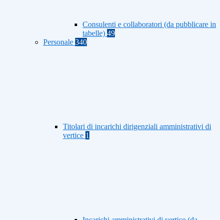
Consulenti e collaboratori (da pubblicare in
tabelle)
49
Personale
340
Titolari di incarichi dirigenziali amministrativi di
vertice
1
Incarichi amministrativi di vertice (da