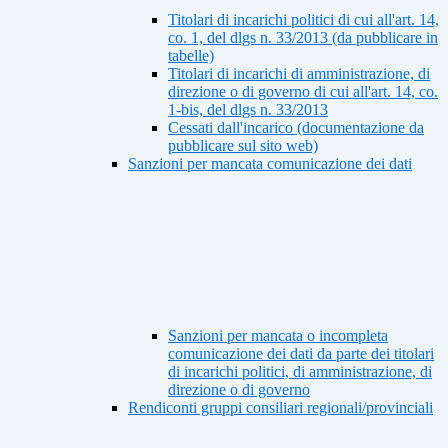
Titolari di incarichi politici di cui all'art. 14,
co. 1, del dlgs n. 33/2013 (da pubblicare in
tabelle)
Titolari di incarichi di amministrazione, di
direzione o di governo di cui all'art. 14, co.
1-bis, del dlgs n. 33/2013
Cessati dall'incarico (documentazione da
pubblicare sul sito web)
Sanzioni per mancata comunicazione dei dati
Sanzioni per mancata o incompleta
comunicazione dei dati da parte dei titolari
di incarichi politici, di amministrazione, di
direzione o di governo
Rendiconti gruppi consiliari regionali/provinciali