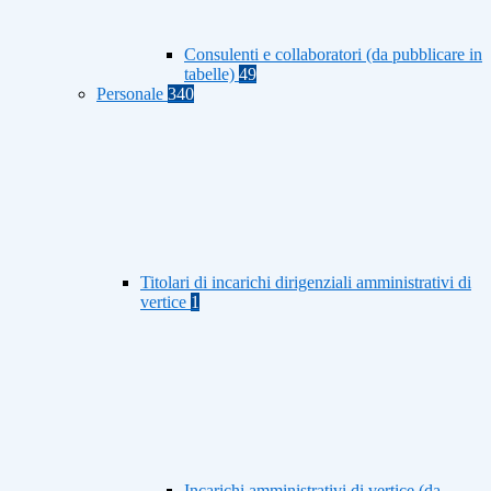
Consulenti e collaboratori (da pubblicare in
tabelle)
49
Personale
340
Titolari di incarichi dirigenziali amministrativi di
vertice
1
Incarichi amministrativi di vertice (da