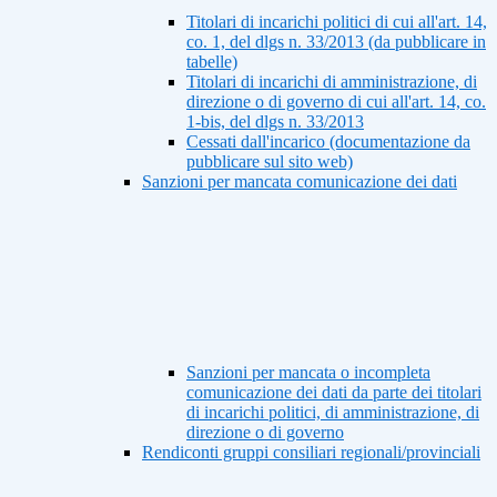
Titolari di incarichi politici di cui all'art. 14,
co. 1, del dlgs n. 33/2013 (da pubblicare in
tabelle)
Titolari di incarichi di amministrazione, di
direzione o di governo di cui all'art. 14, co.
1-bis, del dlgs n. 33/2013
Cessati dall'incarico (documentazione da
pubblicare sul sito web)
Sanzioni per mancata comunicazione dei dati
Sanzioni per mancata o incompleta
comunicazione dei dati da parte dei titolari
di incarichi politici, di amministrazione, di
direzione o di governo
Rendiconti gruppi consiliari regionali/provinciali