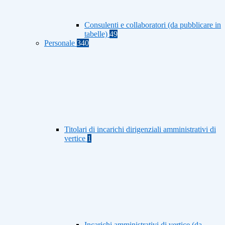
Consulenti e collaboratori (da pubblicare in
tabelle)
49
Personale
340
Titolari di incarichi dirigenziali amministrativi di
vertice
1
Incarichi amministrativi di vertice (da