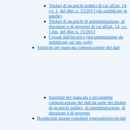
Titolari di incarichi politici di cui all'art. 14,
co. 1, del dlgs n. 33/2013 (da pubblicare in
tabelle)
Titolari di incarichi di amministrazione, di
direzione o di governo di cui all'art. 14, co.
1-bis, del dlgs n. 33/2013
Cessati dall'incarico (documentazione da
pubblicare sul sito web)
Sanzioni per mancata comunicazione dei dati
Sanzioni per mancata o incompleta
comunicazione dei dati da parte dei titolari
di incarichi politici, di amministrazione, di
direzione o di governo
Rendiconti gruppi consiliari regionali/provinciali