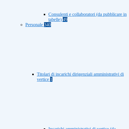
Consulenti e collaboratori (da pubblicare in
tabelle)
49
Personale
340
Titolari di incarichi dirigenziali amministrativi di
vertice
1
Incarichi amministrativi di vertice (da