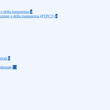
 e della trasparenza
4
rruzione e della trasparenza (PTPCT)
4
tività
8
stionale
13