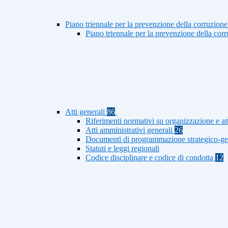
Piano triennale per la prevenzione della corruzione
Piano triennale per la prevenzione della co
Atti generali
86
Riferimenti normativi su organizzazione e at
Atti amministrativi generali
26
Documenti di programmazione strategico-ge
Statuti e leggi regionali
Codice disciplinare e codice di condotta
12