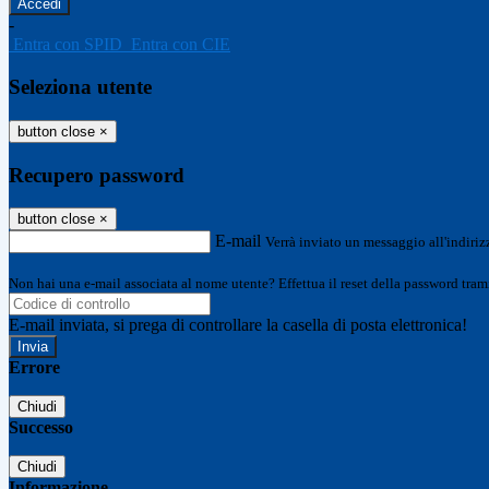
-
Entra con SPID
Entra con CIE
Seleziona utente
button close
×
Recupero password
button close
×
E-mail
Verrà inviato un messaggio all'indirizz
Non hai una e-mail associata al nome utente? Effettua il reset della password tram
E-mail inviata, si prega di controllare la casella di posta elettronica!
Errore
Chiudi
Successo
Chiudi
Informazione